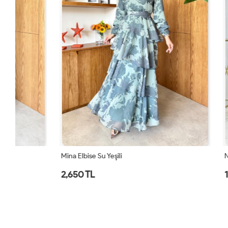
Mina Elbise Su Yeşili
Nisa Elbise B
2,650 TL
1,750 TL