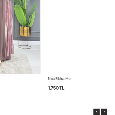
Nisa Elbise Mor
Ni
1,750 TL
1