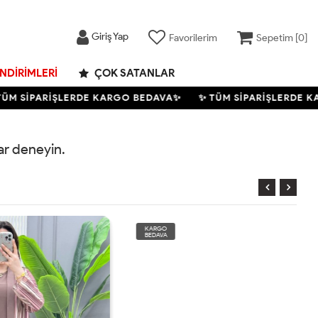
Giriş Yap
Favorilerim
Sepetim [
0
]
İNDIRIMLERI
ÇOK SATANLAR
M SİPARİŞLERDE KARGO BEDAVA✨
✨ TÜM SİPARİŞLERDE KA
rar deneyin.
KARGO
BEDAVA