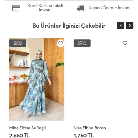
Kredi Kartına Taksit
Kapıda Ödeme İmkanı
İmkanı
Bu Ürünler İlginizi Çekebilir
KARGO
KARGO
BEDAVA
BEDAVA
Mina Elbise Su Yeşili
Nisa Elbise Bordo
2,650 TL
1,750 TL