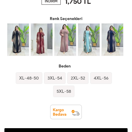
1,750
TL
İNDİRİM
Renk Seçenekleri
Beden
XL-48-50
3XL-54
2XL-52
4XL-56
5XL-58