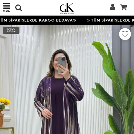
menü
ÜM SİPARİŞLERDE KARGO BEDAVA✨
✨ TÜM SİPARİŞLERDE 
KARGO
BEDAVA