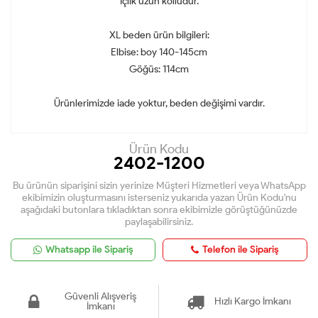
İçlik uzun kolludur.
XL beden ürün bilgileri:
Elbise: boy 140-145cm
Göğüs: 114cm
Ürünlerimizde iade yoktur, beden değişimi vardır.
Ürün Kodu
2402-1200
Bu ürünün siparişini sizin yerinize Müşteri Hizmetleri veya WhatsApp
ekibimizin oluşturmasını isterseniz yukarıda yazan Ürün Kodu'nu
aşağıdaki butonlara tıkladıktan sonra ekibimizle görüştüğünüzde
paylaşabilirsiniz.
Whatsapp ile Sipariş
Telefon ile Sipariş
Güvenli Alışveriş
Hızlı Kargo İmkanı
İmkanı