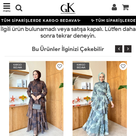
menü
 TÜM SİPARİŞLERDE KARGO BEDAVA✨
✨ TÜM SİPARİŞLERD
İlgili ürün bulunamadı veya satışa kapalı. Lütfen daha
sonra tekrar deneyin.
Bu Ürünler İlginizi Çekebilir
KARGO
KARGO
BEDAVA
BEDAVA