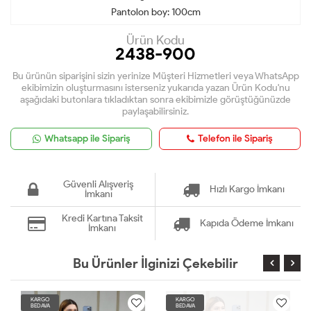
Pantolon boy: 100cm
Ürün Kodu
2438-900
Bu ürünün siparişini sizin yerinize Müşteri Hizmetleri veya WhatsApp
ekibimizin oluşturmasını isterseniz yukarıda yazan Ürün Kodu'nu
aşağıdaki butonlara tıkladıktan sonra ekibimizle görüştüğünüzde
paylaşabilirsiniz.
Whatsapp ile Sipariş
Telefon ile Sipariş
Güvenli Alışveriş
Hızlı Kargo İmkanı
İmkanı
Kredi Kartına Taksit
Kapıda Ödeme İmkanı
İmkanı
Bu Ürünler İlginizi Çekebilir
KARGO
KARGO
BEDAVA
BEDAVA