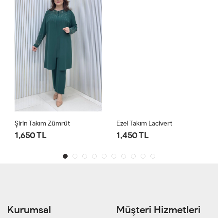
Şirin Takım Zümrüt
Ezel Takım Lacivert
1,650 TL
1,450 TL
Kurumsal
Müşteri Hizmetleri