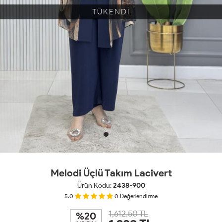
TÜKENDİ
Melodi Üçlü Takım Lacivert
Ürün Kodu:
2438-900
5.0
0
Değerlendirme
1,612.50 TL
%20