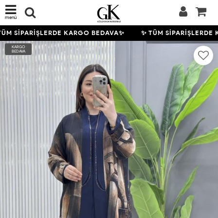
menü
ÜM SİPARİŞLERDE KARGO BEDAVA✨
✨ TÜM SİPARİŞLERDE 
KARGO
BEDAVA