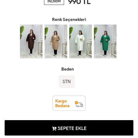
990
TL
İNDİRİM
Renk Seçenekleri
Beden
STN
SEPETE EKLE