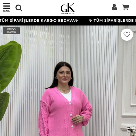
menü
ÜM SİPARİŞLERDE KARGO BEDAVA✨
✨ TÜM SİPARİŞLERDE
KARGO
BEDAVA