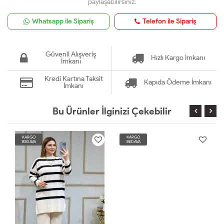
paylaşabilirsiniz.
Whatsapp ile Sipariş
Telefon ile Sipariş
Güvenli Alışveriş
Hızlı Kargo İmkanı
İmkanı
Kredi Kartına Taksit
Kapıda Ödeme İmkanı
İmkanı
Bu Ürünler İlginizi Çekebilir
KARGO
KARGO
BEDAVA
BEDAVA