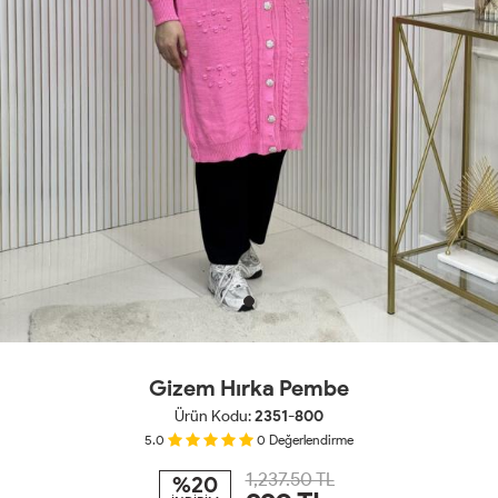
Gizem Hırka Pembe
Ürün Kodu:
2351-800
5.0
0
Değerlendirme
1,237.50 TL
%20