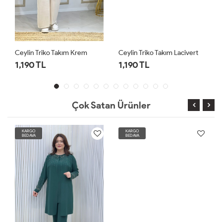
Ceylin Triko Takım Krem
Ceylin Triko Takım Lacivert
1,190 TL
1,190 TL
Çok Satan Ürünler
KARGO
KARGO
BEDAVA
BEDAVA