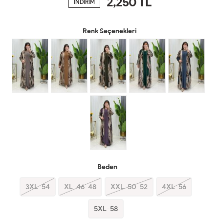
2,250
TL
İNDİRİM
Renk Seçenekleri
Beden
3XL-54
XL-46-48
XXL-50-52
4XL-56
5XL-58