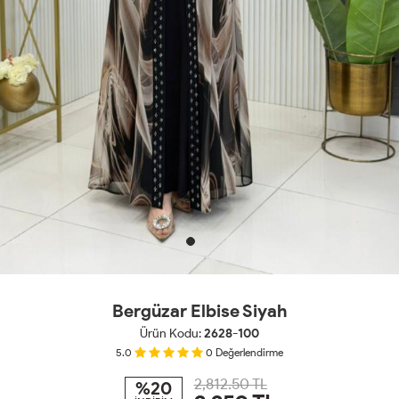
Bergüzar Elbise Siyah
Ürün Kodu:
2628-100
5.0
0
Değerlendirme
2,812.50 TL
%20