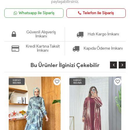
paylaşabilirsiniz.
Whatsapp ile Sipariş
Telefon ile Sipariş
Güvenli Alışveriş
Hızlı Kargo İmkanı
İmkanı
Kredi Kartına Taksit
Kapıda Ödeme İmkanı
İmkanı
Bu Ürünler İlginizi Çekebilir
KARGO
KARGO
BEDAVA
BEDAVA