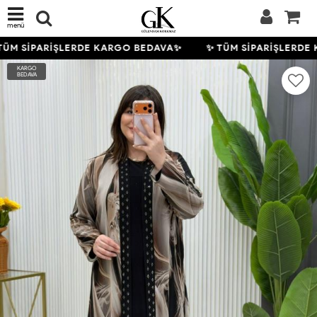
menü
ÜM SİPARİŞLERDE KARGO BEDAVA✨
✨ TÜM SİPARİŞLERDE 
KARGO
BEDAVA