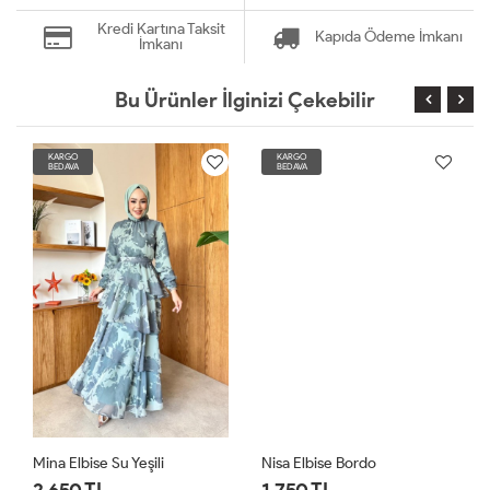
Kredi Kartına Taksit
Kapıda Ödeme İmkanı
İmkanı
Bu Ürünler İlginizi Çekebilir
KARGO
KARGO
BEDAVA
BEDAVA
Mina Elbise Su Yeşili
Nisa Elbise Bordo
2,650 TL
1,750 TL