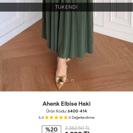
TÜKENDİ
Ahenk Elbise Haki
Ürün Kodu:
6400-414
5.0
0
Değerlendirme
2,362.50 TL
%20