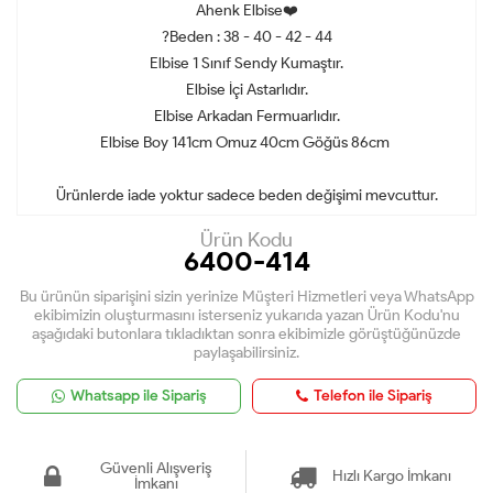
Ahenk Elbise❤️
?Beden : 38 - 40 - 42 - 44
Elbise 1 Sınıf Sendy Kumaştır.
Elbise İçi Astarlıdır.
Elbise Arkadan Fermuarlıdır.
Elbise Boy 141cm Omuz 40cm Göğüs 86cm
Ürünlerde iade yoktur sadece beden değişimi mevcuttur.
Ürün Kodu
6400-414
Bu ürünün siparişini sizin yerinize Müşteri Hizmetleri veya WhatsApp
ekibimizin oluşturmasını isterseniz yukarıda yazan Ürün Kodu'nu
aşağıdaki butonlara tıkladıktan sonra ekibimizle görüştüğünüzde
paylaşabilirsiniz.
Whatsapp ile Sipariş
Telefon ile Sipariş
Güvenli Alışveriş
Hızlı Kargo İmkanı
İmkanı