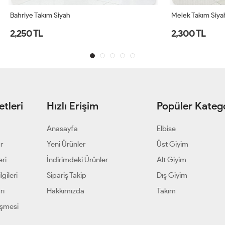
m Siyah
Melek Takım Siyah
2,300 TL
tleri
Hızlı Erişim
Popüler Katego
Anasayfa
Elbise
ar
Yeni Ürünler
Üst Giyim
eri
İndirimdeki Ürünler
Alt Giyim
gileri
Sipariş Takip
Dış Giyim
rı
Hakkımızda
Takım
eşmesi