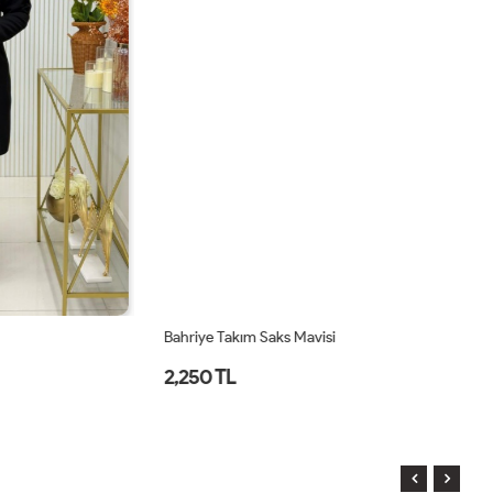
Bahriye Takım Saks Mavisi
Ha
2,250 TL
2