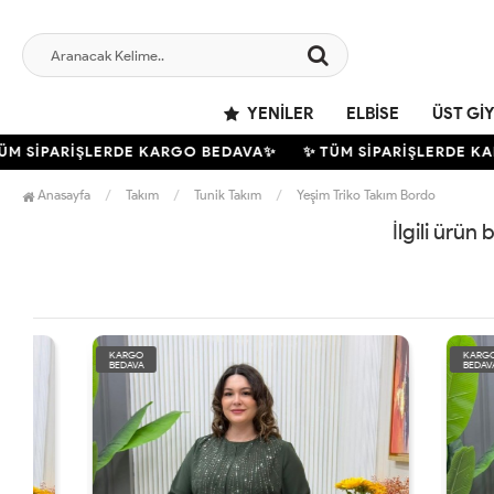
YENILER
ELBISE
ÜST GI
M SİPARİŞLERDE KARGO BEDAVA✨
✨ TÜM SİPARİŞLERDE KA
Anasayfa
Takım
Tunik Takım
Yeşim Triko Takım Bordo
İlgili ürün
KARGO
KARGO
BEDAVA
BEDAVA