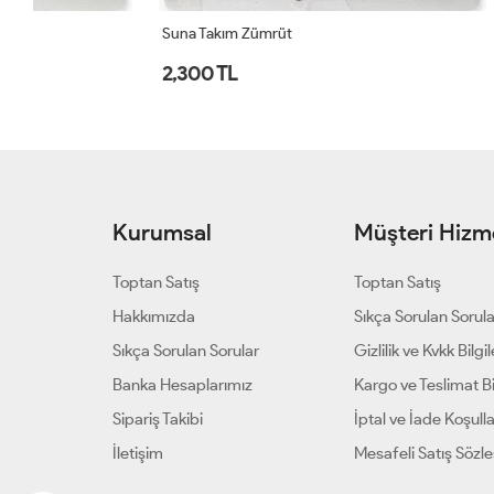
Suna Takım Zümrüt
Bahriye Takı
2,300 TL
2,250 TL
Kurumsal
Müşteri Hizme
Toptan Satış
Toptan Satış
Hakkımızda
Sıkça Sorulan Sorul
Sıkça Sorulan Sorular
Gizlilik ve Kvkk Bilgil
Banka Hesaplarımız
Kargo ve Teslimat Bil
Sipariş Takibi
İptal ve İade Koşulla
İletişim
Mesafeli Satış Sözl