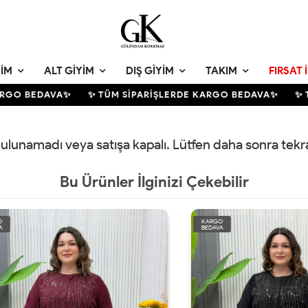
YIM
ALT GIYIM
DIŞ GIYIM
TAKIM
FIRSAT 
RGO BEDAVA✨
✨ TÜM SİPARİŞLERDE KARGO BEDAVA✨
✨ TÜ
 bulunamadı veya satışa kapalı. Lütfen daha sonra tek
Bu Ürünler İlginizi Çekebilir
KARGO
BEDAVA