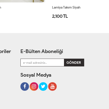
Lamiya Takım Siyah
Me
2,100 TL
2
riler
E-Bülten Aboneliği
Sosyal Medya