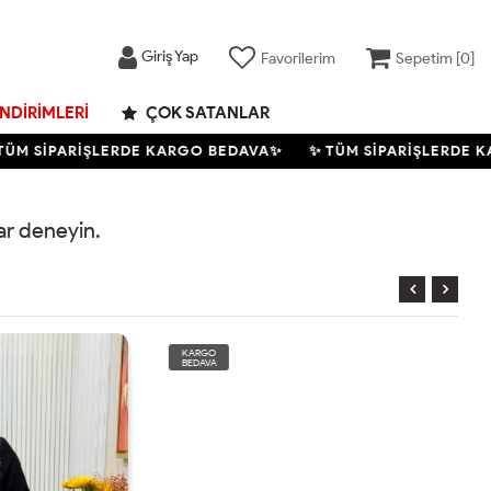
Giriş Yap
Favorilerim
Sepetim [
0
]
İNDIRIMLERI
ÇOK SATANLAR
M SİPARİŞLERDE KARGO BEDAVA✨
✨ TÜM SİPARİŞLERDE KA
rar deneyin.
KARGO
BEDAVA