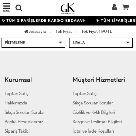
menü
✨ TÜM SİPARİŞLERDE KARGO BEDAVA✨
✨ TÜM SİPARİŞLE
Anasayfa
Tek Fiyat
Tek Fiyat 1190 TL
FILTRELEME
SIRALA
Kurumsal
Müşteri Hizmetleri
Toptan Satış
Toptan Satış
Hakkımızda
Sıkça Sorulan Sorular
Sıkça Sorulan Sorular
Gizlilik ve Kvkk Bilgileri
Banka Hesaplarımız
Kargo ve Teslimat Bilgileri
Sipariş Takibi
İptal ve İade Koşulları