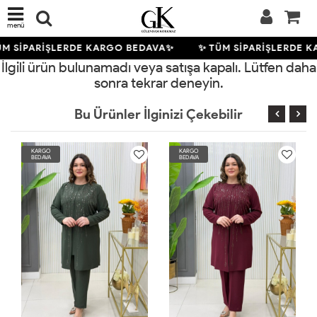
menü
M SİPARİŞLERDE KARGO BEDAVA✨
✨ TÜM SİPARİŞLERDE 
İlgili ürün bulunamadı veya satışa kapalı. Lütfen daha
sonra tekrar deneyin.
Bu Ürünler İlginizi Çekebilir
KARGO
KARGO
BEDAVA
BEDAVA