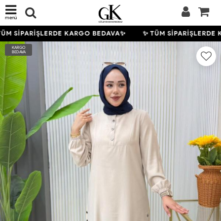
menü
ÜM SİPARİŞLERDE KARGO BEDAVA✨
✨ TÜM SİPARİŞLERDE 
KARGO
BEDAVA