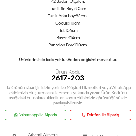
42 Beden Ölçüleri:
Tunik ön Boy :90cm
Tunik Arka boy:95cm
Göğüs:110cm
Bel:106cm
Basen:114cm
Pantolon Boy:100cm
Ürünlerimizde iade yoktur,Beden değişimi mevcuttur.
Ürün Kodu
2617-203
Bu ürünün siparişini sizin yerinize Müşteri Hizmetleri veya WhatsApp
ekibimizin oluşturmasını isterseniz yukarıda yazan Ürün Kodu'nu
aşağıdaki butonlara tıkladıktan sonra ekibimizle görüştüğünüzde
paylaşabilirsiniz.
Whatsapp ile Sipariş
Telefon ile Sipariş
Güvenli Alışveriş