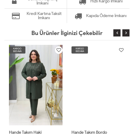
Hızlı Kargo İmkanı
İmkanı
Kredi Kartına Taksit
Kapıda Ödeme İmkanı
İmkanı
Bu Ürünler İlginizi Çekebilir
KARGO
KARGO
BEDAVA
BEDAVA
Hande Takım Haki
Hande Takım Bordo