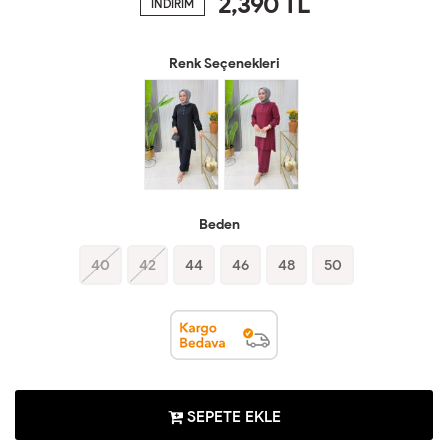
2,390
TL
İNDİRİM
Renk Seçenekleri
Beden
40
42
44
46
48
50
SEPETE EKLE