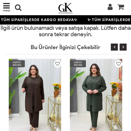
menü
 TÜM SİPARİŞLERDE KARGO BEDAVA✨
✨ TÜM SİPARİŞLERD
İlgili ürün bulunamadı veya satışa kapalı. Lütfen daha
sonra tekrar deneyin.
Bu Ürünler İlginizi Çekebilir
KARGO
KARGO
BEDAVA
BEDAVA