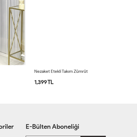
Nezaket Etekli Takım Zümrüt
Ne
1,399 TL
1
riler
E-Bülten Aboneliği