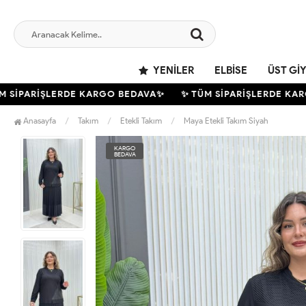
YENILER
ELBISE
ÜST GI
İPARİŞLERDE KARGO BEDAVA✨
✨ TÜM SİPARİŞLERDE KARGO
Anasayfa
Takım
Etekli Takım
Maya Etekli Takım Siyah
KARGO
BEDAVA