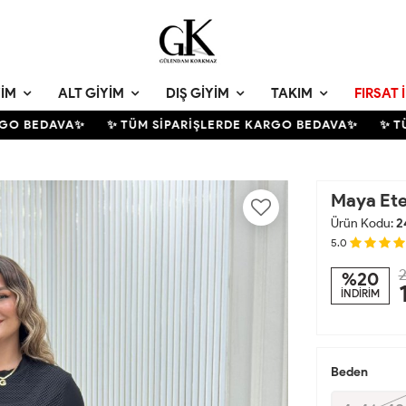
YIM
ALT GIYIM
DIŞ GIYIM
TAKIM
FIRSAT 
 BEDAVA✨
✨ TÜM SİPARİŞLERDE KARGO BEDAVA✨
✨ TÜM 
Maya Ete
Ürün Kodu:
2
5.0
2
%20
İNDİRİM
Beden