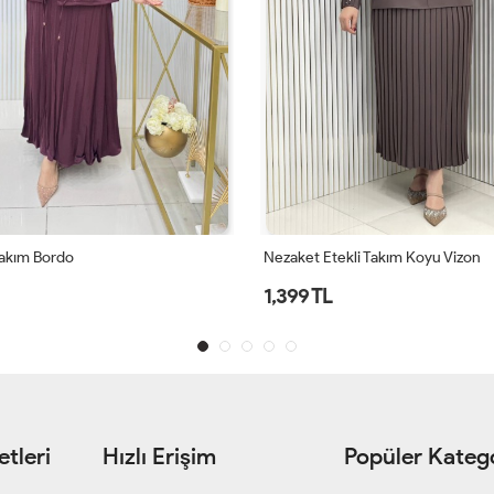
Takım Bordo
Nezaket Etekli Takım Koyu Vizon
1,399 TL
tleri
Hızlı Erişim
Popüler Katego