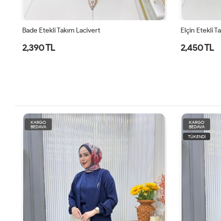
Bade Etekli Takım Lacivert
Elçin Etekli T
2,390 TL
2,450 TL
KARGO
KARGO
BEDAVA
BEDAVA
TÜKENDİ