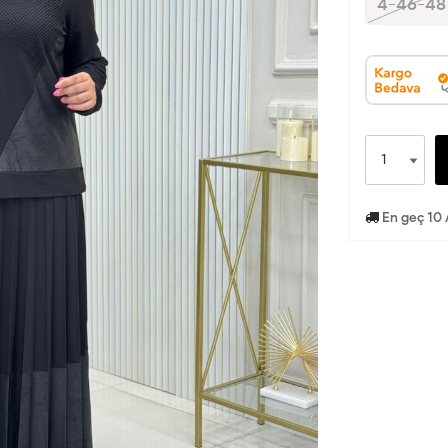
4-46-48
En geç 10 