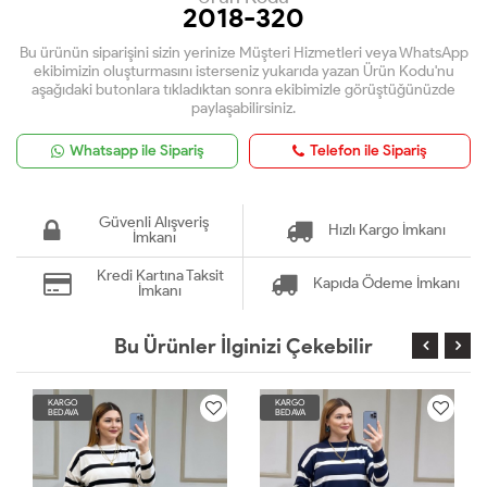
2018-320
Bu ürünün siparişini sizin yerinize Müşteri Hizmetleri veya WhatsApp
ekibimizin oluşturmasını isterseniz yukarıda yazan Ürün Kodu'nu
aşağıdaki butonlara tıkladıktan sonra ekibimizle görüştüğünüzde
paylaşabilirsiniz.
Whatsapp ile Sipariş
Telefon ile Sipariş
Güvenli Alışveriş
Hızlı Kargo İmkanı
İmkanı
Kredi Kartına Taksit
Kapıda Ödeme İmkanı
İmkanı
Bu Ürünler İlginizi Çekebilir
KARGO
KARGO
BEDAVA
BEDAVA