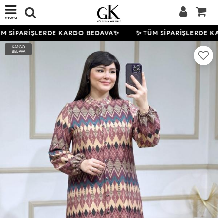
menü
M SİPARİŞLERDE KARGO BEDAVA✨
✨ TÜM SİPARİŞLERDE K
KARGO
BEDAVA