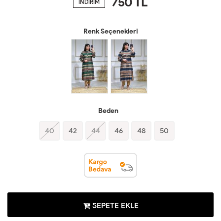
750
TL
İNDİRİM
Renk Seçenekleri
Beden
40
42
44
46
48
50
SEPETE EKLE