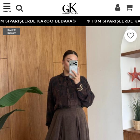
menü
M SİPARİŞLERDE KARGO BEDAVA✨
✨ TÜM SİPARİŞLERDE K
KARGO
BEDAVA