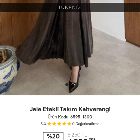
TÜKENDİ
Jale Etekli Takım Kahverengi
Ürün Kodu:
6595-1300
5.0
0
Değerlendirme
5,250 TL
%20