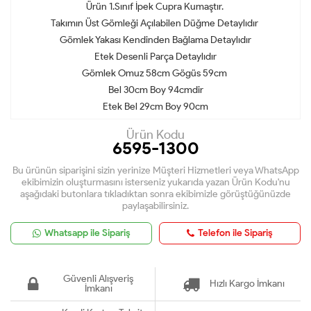
Ürün 1.Sınıf İpek Cupra Kumaştır.
Takımın Üst Gömleği Açılabilen Düğme Detaylıdır
Gömlek Yakası Kendinden Bağlama Detaylıdır
Etek Desenli Parça Detaylıdır
Gömlek Omuz 58cm Gögüs 59cm
Bel 30cm Boy 94cmdir
Etek Bel 29cm Boy 90cm
Ürün Kodu
6595-1300
Bu ürünün siparişini sizin yerinize Müşteri Hizmetleri veya WhatsApp
ekibimizin oluşturmasını isterseniz yukarıda yazan Ürün Kodu'nu
aşağıdaki butonlara tıkladıktan sonra ekibimizle görüştüğünüzde
paylaşabilirsiniz.
Whatsapp ile Sipariş
Telefon ile Sipariş
Güvenli Alışveriş
Hızlı Kargo İmkanı
İmkanı