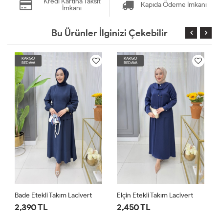
Kredi Kartına Taksit
Kapıda Ödeme İmkanı
İmkanı
Bu Ürünler İlginizi Çekebilir
KARGO
KARGO
BEDAVA
BEDAVA
Bade Etekli Takım Lacivert
Elçin Etekli Takım Lacivert
2,390 TL
2,450 TL