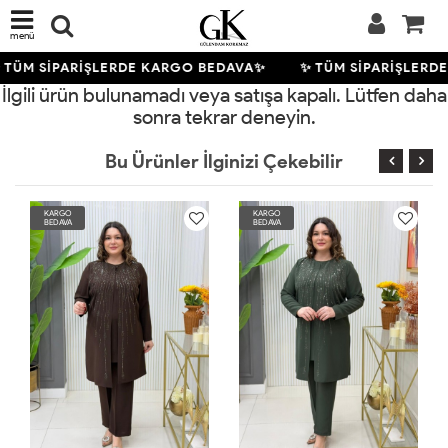
menü
 TÜM SİPARİŞLERDE KARGO BEDAVA✨
✨ TÜM SİPARİŞLERD
İlgili ürün bulunamadı veya satışa kapalı. Lütfen daha
sonra tekrar deneyin.
Bu Ürünler İlginizi Çekebilir
KARGO
KARGO
BEDAVA
BEDAVA