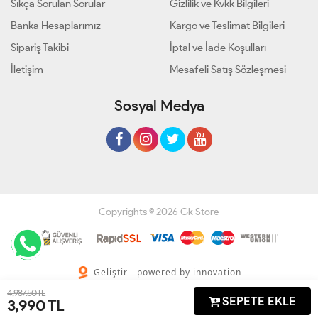
Sıkça Sorulan Sorular
Gizlilik ve Kvkk Bilgileri
Banka Hesaplarımız
Kargo ve Teslimat Bilgileri
Sipariş Takibi
İptal ve İade Koşulları
İletişim
Mesafeli Satış Sözleşmesi
Sosyal Medya
Copyrights © 2026 Gk Store
Geliştir - powered by innovation
4,987.50 TL
SEPETE EKLE
3,990
TL
Anasayfa
Üye Girişi
Sepetim
Sipariş Takibi
İletişim