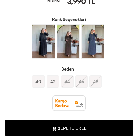
3,990
TL
İNDİRİM
Renk Seçenekleri
Beden
40
42
44
46
48
SEPETE EKLE