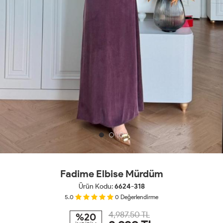
Fadime Elbise Mürdüm
Ürün Kodu:
6624-318
5.0
0
Değerlendirme
4,987.50 TL
%20