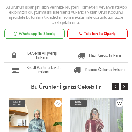
Bu ürünün siparişini sizin yerinize Müşteri Hizmetleri veya WhatsApp
ekibimizin oluşturmasını isterseniz yukarıda yazan Ürün Kodu'nu
aşağıdaki butonlara tıkladıktan sonra ekibimizle görüştüğünüzde
paylaşabilirsiniz.
Whatsapp ile Sipariş
Telefon ile Sipariş
Güvenli Alışveriş
Hızlı Kargo İmkanı
İmkanı
Kredi Kartına Taksit
Kapıda Ödeme İmkanı
İmkanı
Bu Ürünler İlginizi Çekebilir
KARGO
KARGO
BEDAVA
BEDAVA