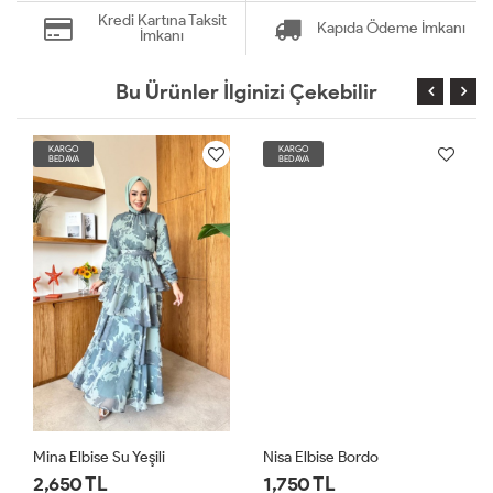
Kredi Kartına Taksit
Kapıda Ödeme İmkanı
İmkanı
Bu Ürünler İlginizi Çekebilir
KARGO
KARGO
BEDAVA
BEDAVA
Mina Elbise Su Yeşili
Nisa Elbise Bordo
2,650 TL
1,750 TL