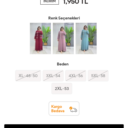
1,950
TL
İNDİRİM
Renk Seçenekleri
Beden
XL-48-50
3XL-54
4XL-56
5XL-58
2XL-53