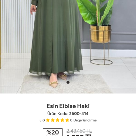
Esin Elbise Haki
Ürün Kodu:
2500-414
5.0
0
Değerlendirme
2,437.50 TL
%20