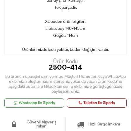
Sandy şifon kumaştır.
Tek parçadır.
XL beden ürün bilgileri:
Elbise: boy 140-145cm
Göğüs: 114cm
Ürünlerimizde iade yoktur, beden değişimi vardır.
Ürün Kodu
2500-414
Bu ürünün siparişini sizin yerinize Müşteri Hizmetleri veya WhatsApp
ekibimizin oluşturmasını isterseniz yukarıda yazan Ürün Kodu'nu
aşağıdaki butonlara tıkladıktan sonra ekibimizle görüştüğünüzde
paylaşabilirsiniz.
Whatsapp ile Sipariş
Telefon ile Sipariş
Güvenli Alışveriş
Hızlı Kargo İmkanı
İmkanı