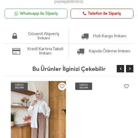
paylaşabilirsiniz.
Whatsapp ile Sipariş
Telefon ile Sipariş
Güvenli Alışveriş
Hızlı Kargo İmkanı
İmkanı
Kredi Kartına Taksit
Kapıda Ödeme İmkanı
İmkanı
Bu Ürünler İlginizi Çekebilir
KARGO
KARGO
BEDAVA
BEDAVA