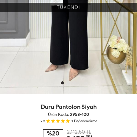
TÜKENDİ
Duru Pantolon Siyah
Ürün Kodu:
2958-100
5.0
0
Değerlendirme
2,112.50 TL
%20