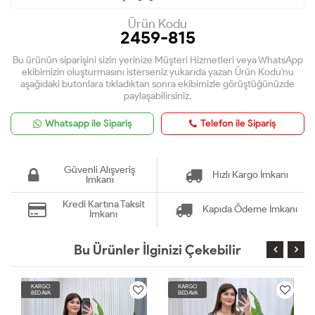
Ürün Kodu
2459-815
Bu ürünün siparişini sizin yerinize Müşteri Hizmetleri veya WhatsApp
ekibimizin oluşturmasını isterseniz yukarıda yazan Ürün Kodu'nu
aşağıdaki butonlara tıkladıktan sonra ekibimizle görüştüğünüzde
paylaşabilirsiniz.
Whatsapp ile Sipariş
Telefon ile Sipariş
Güvenli Alışveriş
Hızlı Kargo İmkanı
İmkanı
Kredi Kartına Taksit
Kapıda Ödeme İmkanı
İmkanı
Bu Ürünler İlginizi Çekebilir
KARGO
KARGO
BEDAVA
BEDAVA