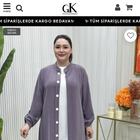
menü
 SİPARİŞLERDE KARGO BEDAVA✨
✨ TÜM SİPARİŞLERDE KA
KARGO
BEDAVA