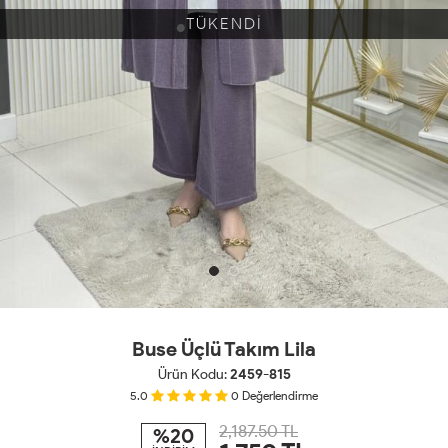
TÜKENDİ
Buse Üçlü Takım Lila
Ürün Kodu:
2459-815
5.0
0
Değerlendirme
2,187.50 TL
%20