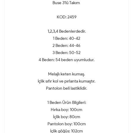
Buse 3’lü Takım
KOD: 2459
1,2,3,4 Bedenlerdedir.
1 Beden: 40-42
2 Beden: 44-46
3 Beden: 50-52
4 Beden: 54 beden uyumludur.
Melajlı keten kumaş.
İçlik sıfır kol ve pırlanta kumaştır.
Pantolon beli lastiklidir.
1 Beden Ürün Bilgileri:
Hırka boy: 100cm
İçlik boy: 80cm
Pantolon boy: 100cm
İçlik göğüs: 102cm