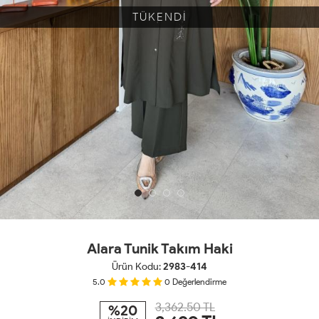
TÜKENDİ
Alara Tunik Takım Haki
Ürün Kodu:
2983-414
5.0
0
Değerlendirme
3,362.50 TL
%20