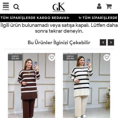
menü
 TÜM SİPARİŞLERDE KARGO BEDAVA✨
✨ TÜM SİPARİŞLERD
İlgili ürün bulunamadı veya satışa kapalı. Lütfen daha
sonra tekrar deneyin.
Bu Ürünler İlginizi Çekebilir
KARGO
KARGO
BEDAVA
BEDAVA