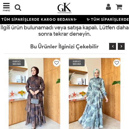
menü
 TÜM SİPARİŞLERDE KARGO BEDAVA✨
✨ TÜM SİPARİŞLERD
İlgili ürün bulunamadı veya satışa kapalı. Lütfen daha
sonra tekrar deneyin.
Bu Ürünler İlginizi Çekebilir
KARGO
KARGO
BEDAVA
BEDAVA