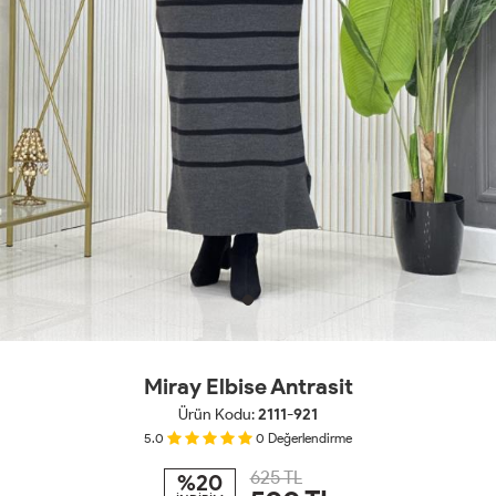
Miray Elbise Antrasit
Ürün Kodu:
2111-921
5.0
0
Değerlendirme
625 TL
%20