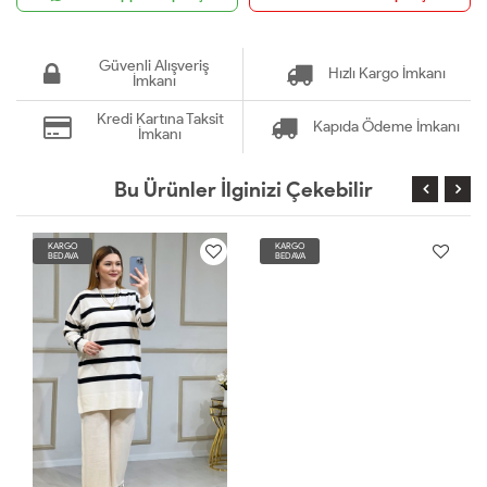
Güvenli Alışveriş
Hızlı Kargo İmkanı
İmkanı
Kredi Kartına Taksit
Kapıda Ödeme İmkanı
İmkanı
Bu Ürünler İlginizi Çekebilir
KARGO
KARGO
BEDAVA
BEDAVA