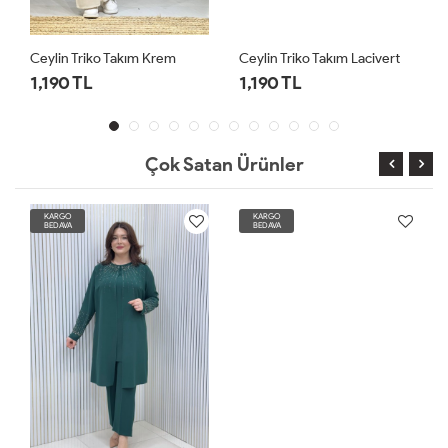
Ceylin Triko Takım Krem
Ceylin Triko Takım Lacivert
1,190 TL
1,190 TL
Çok Satan Ürünler
KARGO
KARGO
BEDAVA
BEDAVA