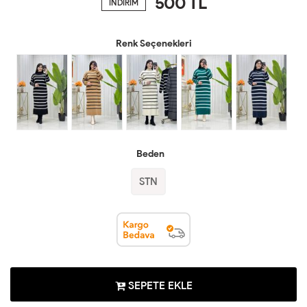
500
TL
İNDİRİM
Renk Seçenekleri
Beden
STN
SEPETE EKLE