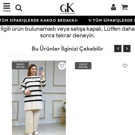
menü
TÜM SİPARİŞLERDE KARGO BEDAVA✨
✨ TÜM SİPARİŞLERDE
İlgili ürün bulunamadı veya satışa kapalı. Lütfen daha
sonra tekrar deneyin.
Bu Ürünler İlginizi Çekebilir
KARGO
KARGO
BEDAVA
BEDAVA