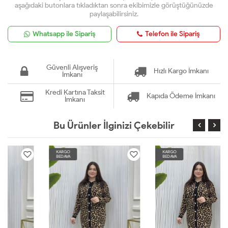
aşağıdaki butonlara tıkladıktan sonra ekibimizle görüştüğünüzde
paylaşabilirsiniz.
Whatsapp ile Sipariş
Telefon ile Sipariş
Güvenli Alışveriş
Hızlı Kargo İmkanı
İmkanı
Kredi Kartına Taksit
Kapıda Ödeme İmkanı
İmkanı
Bu Ürünler İlginizi Çekebilir
KARGO
KARGO
BEDAVA
BEDAVA