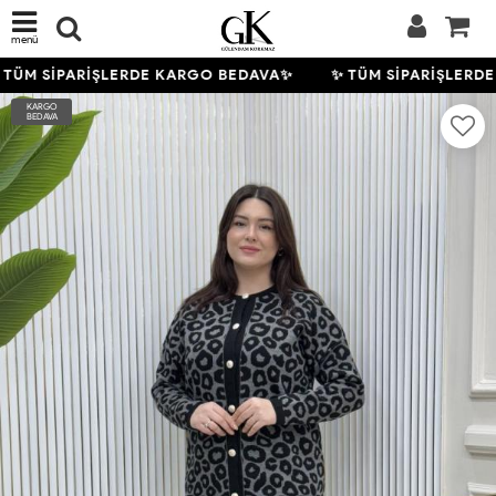
menü
TÜM SİPARİŞLERDE KARGO BEDAVA✨
✨ TÜM SİPARİŞLERDE
KARGO
BEDAVA