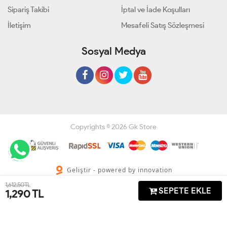
Sipariş Takibi
İptal ve İade Koşulları
İletişim
Mesafeli Satış Sözleşmesi
Sosyal Medya
Copyrights © 2026 Gk Store
Geliştir - powered by innovation
1,612.50 TL
SEPETE EKLE
1,290
TL
Anasayfa
Üye Girişi
Sepetim
Sipariş Takibi
İletişim