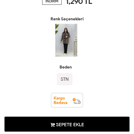
1,290
TL
İNDİRİM
Renk Seçenekleri
Beden
STN
SEPETE EKLE