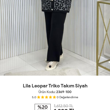
Lila Leopar Triko Takım Siyah
Ürün Kodu:
2369-100
5.0
0
Değerlendirme
1,612.50 TL
%20