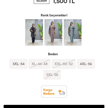
1,500
TL
İNDİRİM
Renk Seçenekleri
Beden
3XL-54
XL-46-48
XXL-50-52
4XL-56
5XL-58