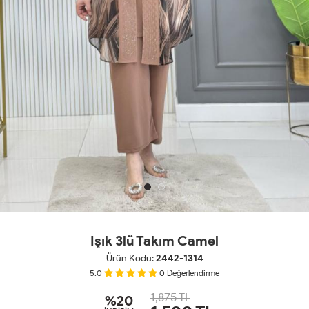
Işık 3lü Takım Camel
Ürün Kodu:
2442-1314
5.0
0
Değerlendirme
1,875 TL
%20