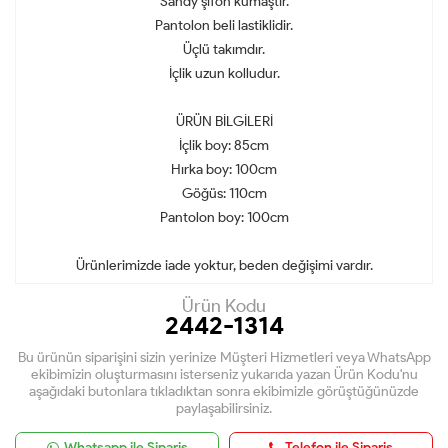
Sandy şifon kumaştır.
Pantolon beli lastiklidir.
Üçlü takımdır.
İçlik uzun kolludur.
ÜRÜN BİLGİLERİ
İçlik boy: 85cm
Hırka boy: 100cm
Göğüs: 110cm
Pantolon boy: 100cm
Ürünlerimizde iade yoktur, beden değişimi vardır.
Ürün Kodu
2442-1314
Bu ürünün siparişini sizin yerinize Müşteri Hizmetleri veya WhatsApp
ekibimizin oluşturmasını isterseniz yukarıda yazan Ürün Kodu'nu
aşağıdaki butonlara tıkladıktan sonra ekibimizle görüştüğünüzde
paylaşabilirsiniz.
Whatsapp ile Sipariş
Telefon ile Sipariş