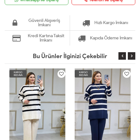
Güvenli Alışveriş
Hızlı Kargo İmkanı
İmkanı
Kredi Kartına Taksit
Kapıda Ödeme İmkanı
İmkanı
Bu Ürünler İlginizi Çekebilir
KARGO
KARGO
BEDAVA
BEDAVA