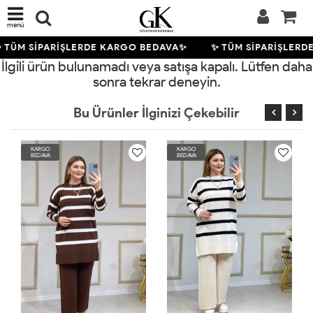
menü
 TÜM SİPARİŞLERDE KARGO BEDAVA✨
✨ TÜM SİPARİŞLERD
İlgili ürün bulunamadı veya satışa kapalı. Lütfen daha
sonra tekrar deneyin.
Bu Ürünler İlginizi Çekebilir
KARGO
KARGO
BEDAVA
BEDAVA