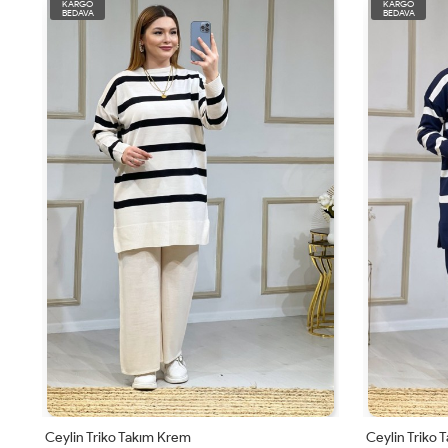
KARGO
KARGO
BEDAVA
BEDAVA
Ceylin Triko Takım Krem
Ceylin Triko 