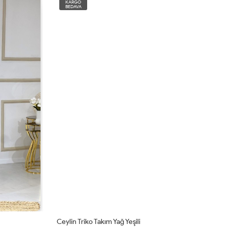
KARGO
BEDAVA
Ceylin Triko Takım Yağ Yeşili
Mi