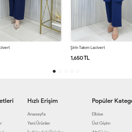
civert
Şirin Takım Lacivert
1,650 TL
tleri
Hızlı Erişim
Popüler Katego
Anasayfa
Elbise
ar
Yeni Ürünler
Üst Giyim