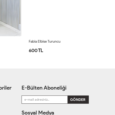
Fabia Elbise Turuncu
Ez
600 TL
1
riler
E-Bülten Aboneliği
Sosyal Medya