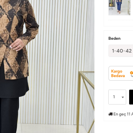
Beden
1-40-42
En geç 11 