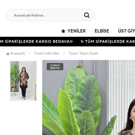
YENILER
ELBISE
ÜST GI
SİPARİŞLERDE KARGO BEDAVA✨
✨ TÜM SİPARİŞLERDE KARG
Anasayfa
Fırsat İndirimleri
Füsun Takım Siyah
KARGO
BEDAVA