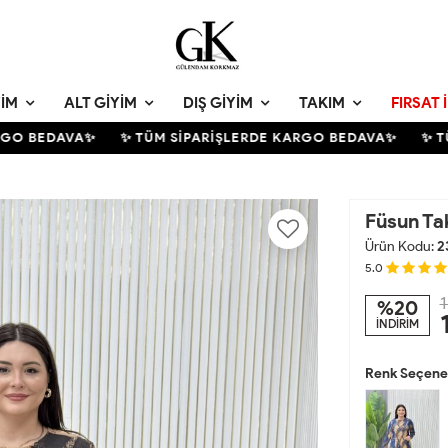
YIM
ALT GIYIM
DIŞ GIYIM
TAKIM
FIRSAT 
O BEDAVA✨
✨ TÜM SİPARİŞLERDE KARGO BEDAVA✨
✨ TÜM
Füsun Ta
Ürün Kodu:
2
5.0
1
%20
İNDİRİM
Renk Seçenek