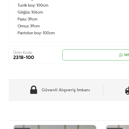
Tunik boy: 100cm
Göğüs: 106cm
Pazu: 39cm
Omuz: 39cm
Pantolon boy: 100cm
Ürün Kodu
Wh
2318-100
Güvenli Alışveriş İmkanı