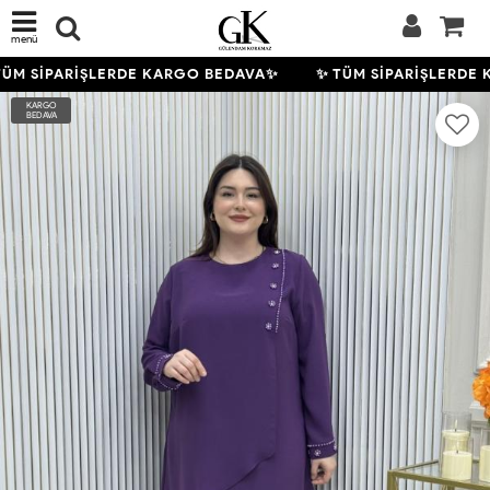
menü
ÜM SİPARİŞLERDE KARGO BEDAVA✨
✨ TÜM SİPARİŞLERDE 
KARGO
BEDAVA