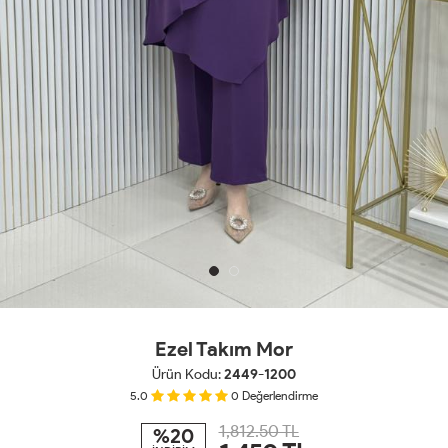
Ezel Takım Mor
Ürün Kodu:
2449-1200
5.0
0
Değerlendirme
1,812.50 TL
%20