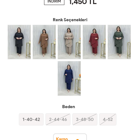
1,450
TL
İNDİRİM
Renk Seçenekleri
Beden
1-40-42
2-44-46
3-48-50
4-52