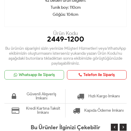
42 beden ürün bilgileri:
Tunik boy: 110cm
Göğüs: 104cm
Ürün Kodu
2449-1200
Bu ürünün siparişini sizin yerinize Müşteri Hizmetleri veya WhatsApp
ekibimizin oluşturmasını isterseniz yukarıda yazan Ürün Kodu'nu
aşağıdaki butonlara tıkladıktan sonra ekibimizle görüştüğünüzde
paylaşabilirsiniz.
Whatsapp ile Sipariş
Telefon ile Sipariş
Güvenli Alışveriş
Hızlı Kargo İmkanı
İmkanı
Kredi Kartına Taksit
Kapıda Ödeme İmkanı
İmkanı
Bu Ürünler İlginizi Çekebilir