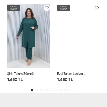
KARGO
KARGO
BEDAVA
BEDAVA
Şirin Takım Zümrüt
Ezel Takım Lacivert
1,650 TL
1,450 TL