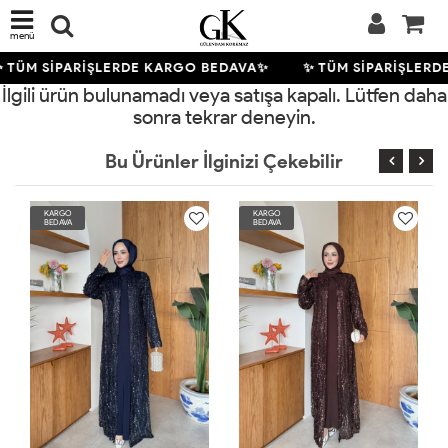
menü
 TÜM SİPARİŞLERDE KARGO BEDAVA✨
✨ TÜM SİPARİŞLERD
İlgili ürün bulunamadı veya satışa kapalı. Lütfen daha
sonra tekrar deneyin.
Bu Ürünler İlginizi Çekebilir
KARGO
KARGO
BEDAVA
BEDAVA