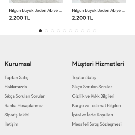
Beden Abiye Siyah
Nilgün Büyük Beden Abiye Lacivert
Nilgün Büyük Beden Abiye Mürdüm
2,200 TL
2,200 TL
Kurumsal
Müşteri Hizmetleri
Toptan Satış
Toptan Satış
Hakkımızda
Sıkça Sorulan Sorular
Sıkça Sorulan Sorular
Gizlilik ve Kvkk Bilgileri
Banka Hesaplarımız
Kargo ve Teslimat Bilgileri
Sipariş Takibi
İptal ve İade Koşulları
İletişim
Mesafeli Satış Sözleşmesi