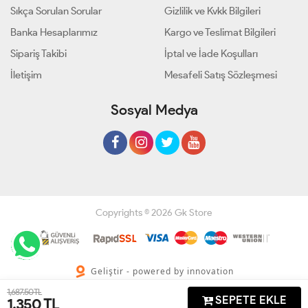
Sıkça Sorulan Sorular
Gizlilik ve Kvkk Bilgileri
Banka Hesaplarımız
Kargo ve Teslimat Bilgileri
Sipariş Takibi
İptal ve İade Koşulları
İletişim
Mesafeli Satış Sözleşmesi
Sosyal Medya
Copyrights © 2026 Gk Store
Geliştir - powered by innovation
1,687.50 TL
SEPETE EKLE
1,350
TL