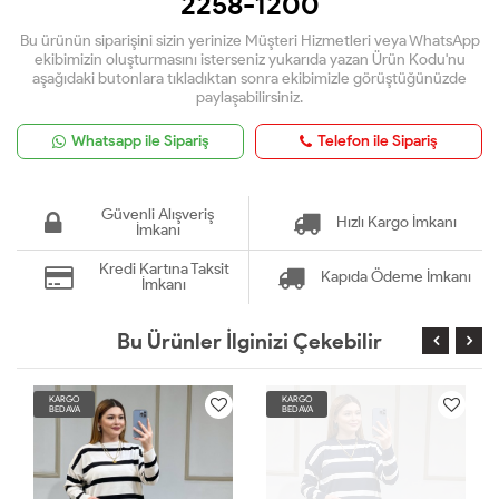
2258-1200
Bu ürünün siparişini sizin yerinize Müşteri Hizmetleri veya WhatsApp
ekibimizin oluşturmasını isterseniz yukarıda yazan Ürün Kodu'nu
aşağıdaki butonlara tıkladıktan sonra ekibimizle görüştüğünüzde
paylaşabilirsiniz.
Whatsapp ile Sipariş
Telefon ile Sipariş
Güvenli Alışveriş
Hızlı Kargo İmkanı
İmkanı
Kredi Kartına Taksit
Kapıda Ödeme İmkanı
İmkanı
Bu Ürünler İlginizi Çekebilir
KARGO
KARGO
BEDAVA
BEDAVA