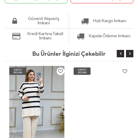
Güvenli Alışveriş
Hızlı Kargo İmkanı
İmkanı
Kredi Kartına Taksit
Kapıda Ödeme İmkanı
İmkanı
Bu Ürünler İlginizi Çekebilir
KARGO
KARGO
BEDAVA
BEDAVA