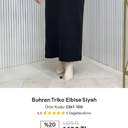
Buhran Triko Elbise Siyah
Ürün Kodu:
2361-100
5.0
0
Değerlendirme
1,375 TL
%20