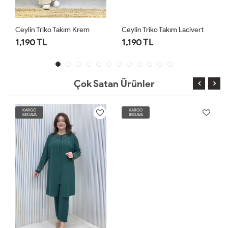
Ceylin Triko Takım Krem
Ceylin Triko Takım Lacivert
1,190 TL
1,190 TL
Çok Satan Ürünler
KARGO
KARGO
BEDAVA
BEDAVA