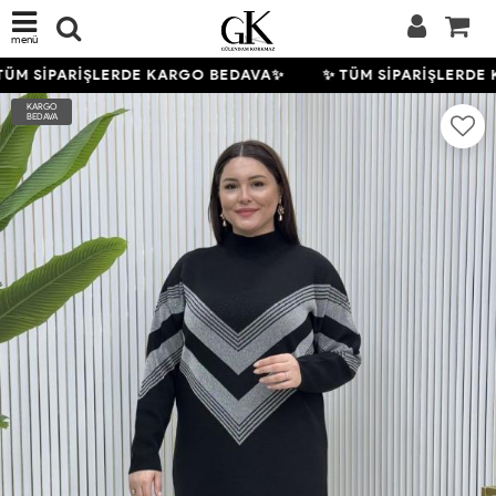
menü
ÜM SİPARİŞLERDE KARGO BEDAVA✨
✨ TÜM SİPARİŞLERDE 
KARGO
BEDAVA