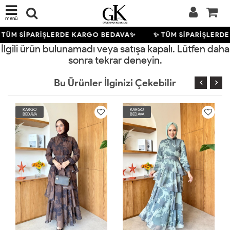
menü
 TÜM SİPARİŞLERDE KARGO BEDAVA✨
✨ TÜM SİPARİŞLERD
İlgili ürün bulunamadı veya satışa kapalı. Lütfen daha
sonra tekrar deneyin.
Bu Ürünler İlginizi Çekebilir
KARGO
KARGO
BEDAVA
BEDAVA